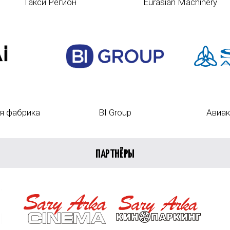
Такси Регион
Eurasian Machinery
я фабрика
BI Group
Авиак
ПАРТНЁРЫ