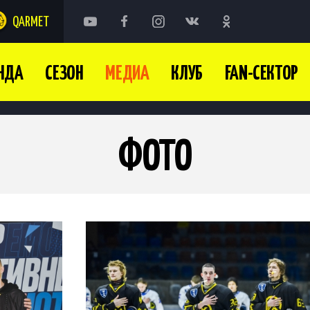
QARMET
НДА
СЕЗОН
МЕДИА
КЛУБ
FAN-СЕКТОР
ФОТО