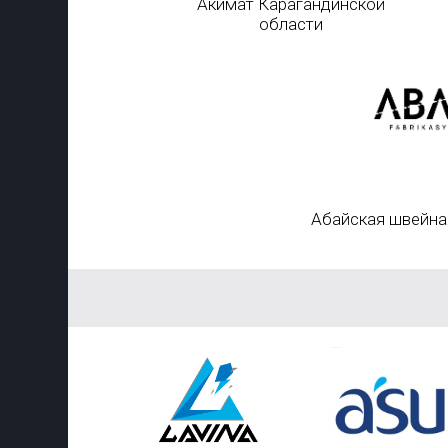
Акимат Карагандинской
области
Абайская швейна