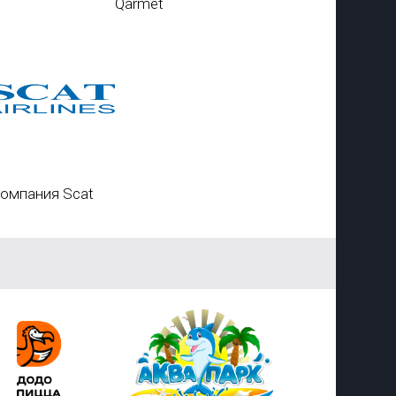
Qarmet
омпания Scat