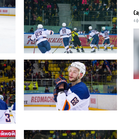
Са
4 ф