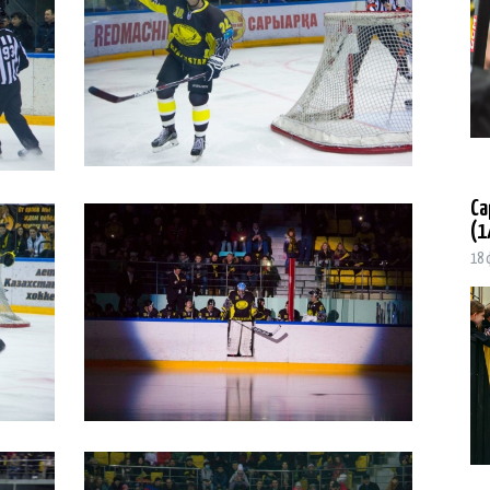
Са
(1
18 