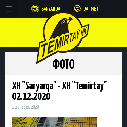
SARYARQA
QARMET
ФОТО
ХК "Saryarqa" - ХК "Temirtay"
02.12.2020
2 декабря, 2020