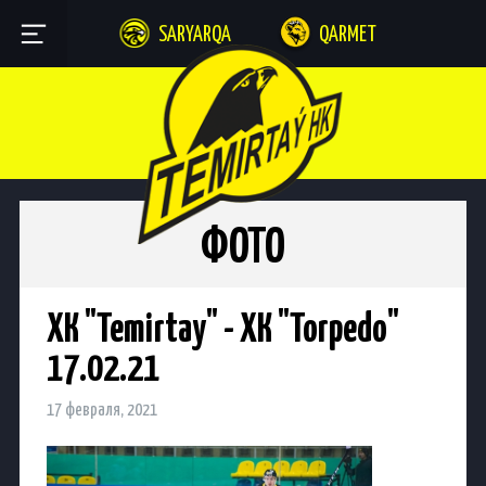
SARYARQA
QARMET
ФОТО
ХК "Temirtay" - ХК "Torpedo"
17.02.21
17 февраля, 2021