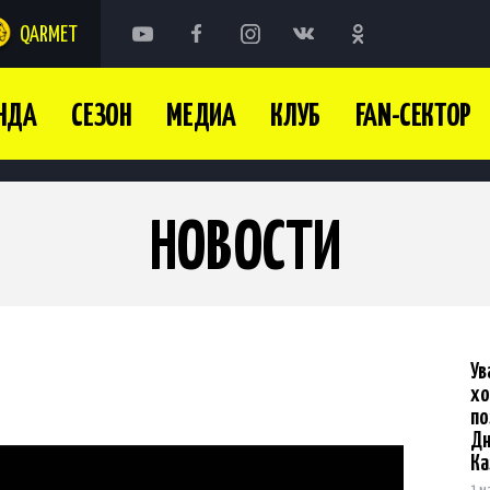
QARMET
НДА
СЕЗОН
МЕДИА
КЛУБ
FAN-СЕКТОР
НОВОСТИ
У
хо
по
Дн
Ка