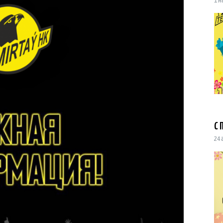
1 м
С 
24 