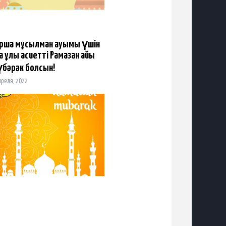
рша мұсылман қауымы үшін
а ұлық қасиетті Рамазан айы
бәрәк болсын!
преля, 2022