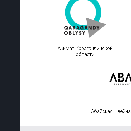
Акимат Карагандинской
области
Абайская швейна