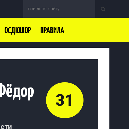
ОСДЮШОР
ПРАВИЛА
Фёдор
31
сти