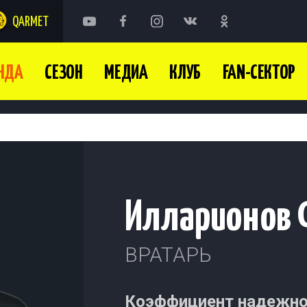
QARMET
НДА
СЕЗОН
МЕДИА
КЛУБ
FAN-СЕКТОР
Илларионов 
ВРАТАРЬ
Коэффициент надежно