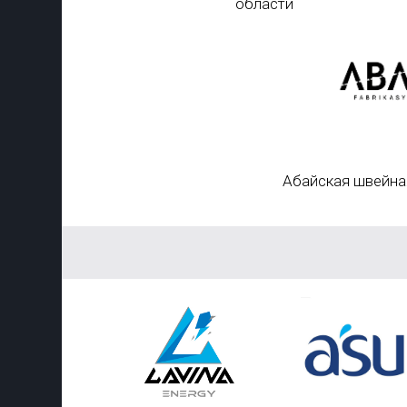
области
Абайская швейна