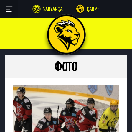
SARYARQA
QARMET
ФОТО