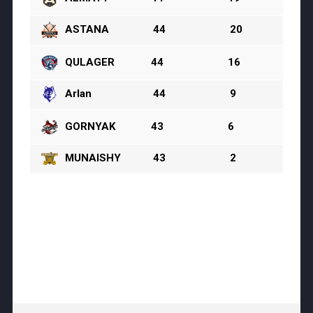
ASTANA
44
20
0
QULAGER
44
16
1
Arlan
44
9
1
GORNYAK
43
6
2
MUNAISHY
43
2
0