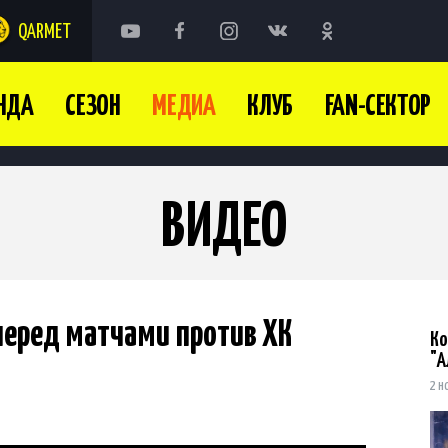
QARMET
НДА
СЕЗОН
МЕДИА
КЛУБ
FAN-СЕКТОР
ВИДЕО
перед матчами против ХК
Ко
"А
2 н