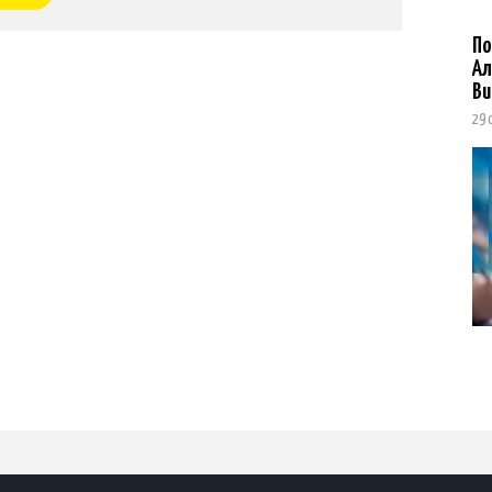
По
Ал
Ви
29 