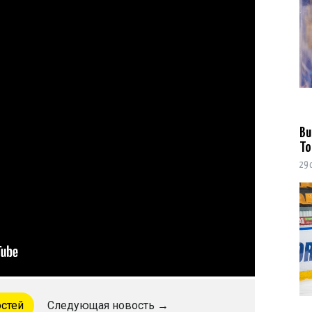
Ви
To
29 
остей
Следующая новость →