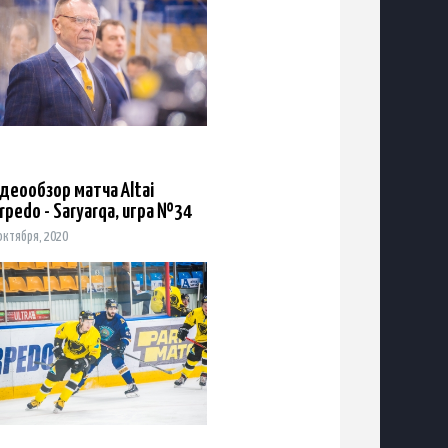
деообзор матча Altai
rpedo - Saryarqa, игра №34
октября, 2020