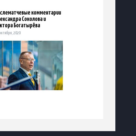
слематчевые комментарии
ександра Соколова и
ктора Богатырёва
октября, 2020