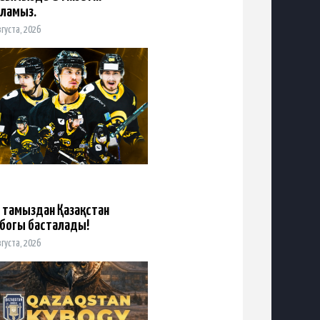
ламыз.
вгуста, 2026
 тамыздан Қазақстан
богы басталады!
вгуста, 2026