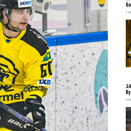
бо
7 а
14
Ку
4 а