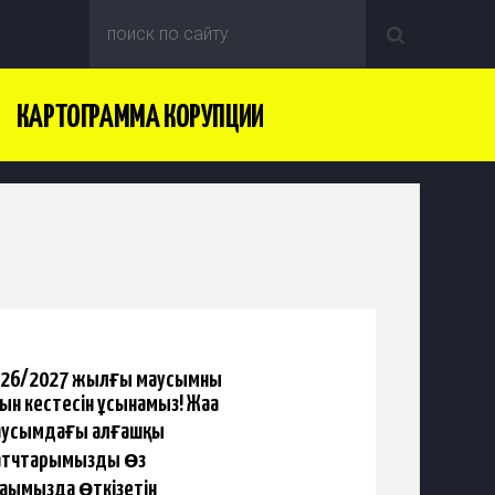
КАРТОГРАММА КОРУПЦИИ
26/2027 жылғы маусымның
ын кестесін ұсынамыз! Жаңа
аусымдағы алғашқы
атчтарымызды өз
аңымызда өткізетін