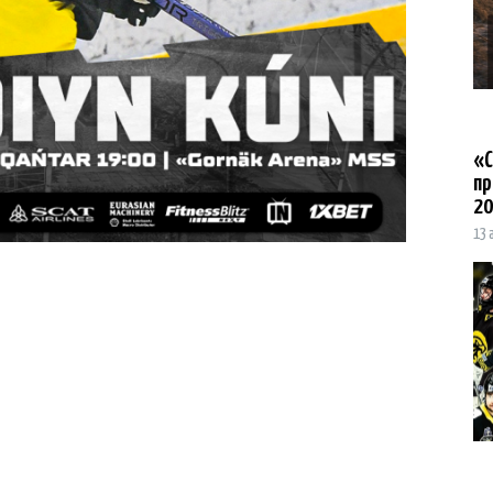
«С
пр
20
13 