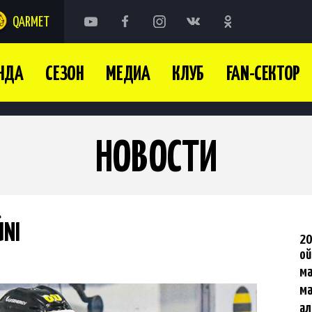
QARMET
НДА
СЕЗОН
МЕДИА
КЛУБ
FAN-СЕКТОР
НОВОСТИ
ÚNI
20
ой
м
м
ал