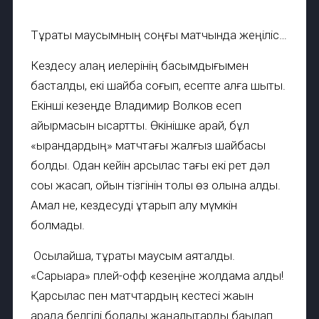
Тұрақты маусымның соңғы матчында жеңіліс…
Кездесу алаң иелерінің басымдығымен
басталды, екі шайба соғып, есепте алға шықты.
Екінші кезеңде Владимир Волков есеп
айырмасын қысқартты. Өкінішке қарай, бұл
«қырандардың» матчтағы жалғыз шайбасы
болды. Одан кейін қарсылас тағы екі рет дәл
соққы жасап, ойын тізгінін толық өз қолына алды.
Амал не, кездесуді құтқарып қалу мүмкін
болмады.
Осылайша, тұрақты маусым аяқталды.
«Сарыарқа» плей-офф кезеңіне жолдама алды!
Қарсылас пен матчтардың кестесі жақын
арада белгілі болады жаңалықтарды бақылап