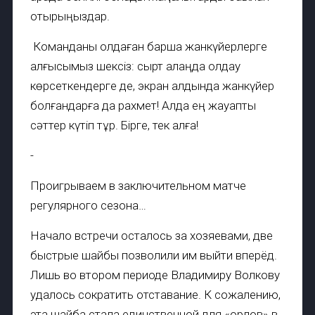
отырыңыздар.
Команданы қолдаған барша жанкүйерлерге
алғысымыз шексіз: сырт алаңда қолдау
көрсеткендерге де, экран алдында жанкүйер
болғандарға да рахмет! Алда ең жауапты
сәттер күтіп тұр. Бірге, тек алға!
-
Проигрываем в заключительном матче
регулярного сезона…
Начало встречи осталось за хозяевами, две
быстрые шайбы позволили им выйти вперёд.
Лишь во втором периоде Владимиру Волкову
удалось сократить отставание. К сожалению,
эта шайба стала единственной для «орлов» в