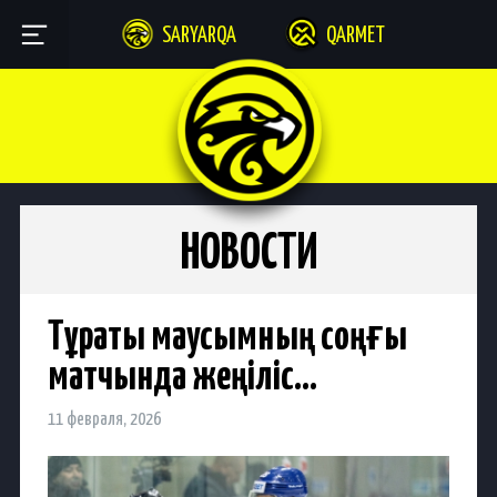
SARYARQA
QARMET
НОВОСТИ
Тұрақты маусымның соңғы
матчында жеңіліс…
11 февраля, 2026