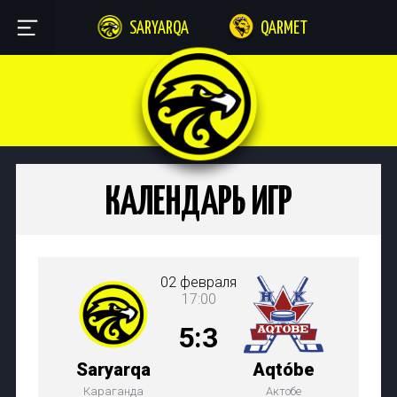
SARYARQA
QARMET
КАЛЕНДАРЬ ИГР
02 февраля
17:00
5:3
Saryarqa
Aqtóbe
Караганда
Актобе