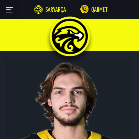
SARYARQA
QARMET