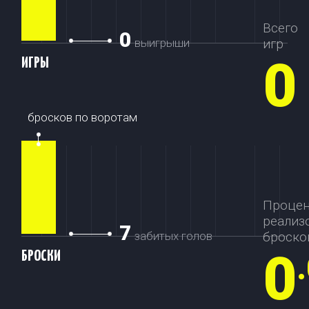
Всего
0
выигрыши
игр
0
ИГРЫ
бросков по воротам
Проце
реализ
7
забитых голов
броско
0
БРОСКИ