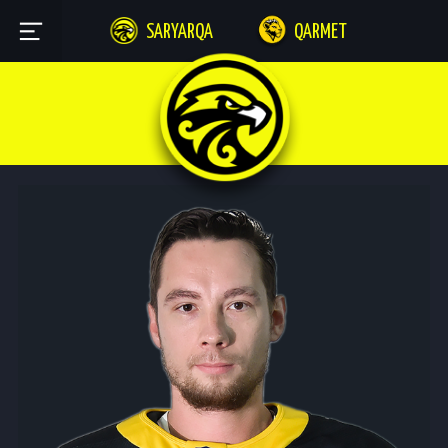
SARYARQA
QARMET