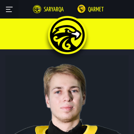
SARYARQA
QARMET