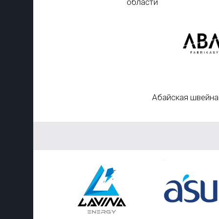
области
Абайская швейна