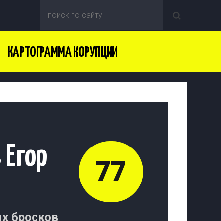
КАРТОГРАММА КОРУПЦИИ
 Егор
77
х бросков