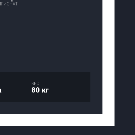
ЕМПИОНАТ
ВЕС
а
80 кг