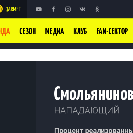
QARMET
НДА
СЕЗОН
МЕДИА
КЛУБ
FAN-СЕКТОР
Смольянинов
НАПАДАЮЩИЙ
Процент реализованны