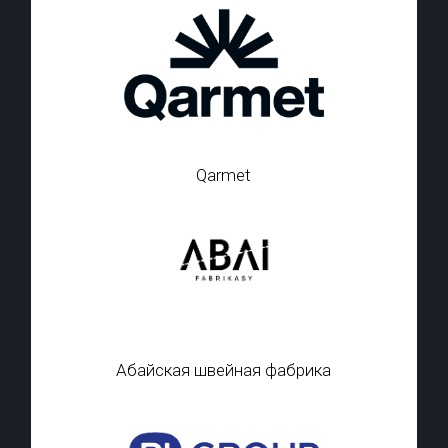
Qarmet
Абайская швейная фабрика