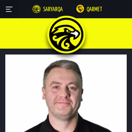
SARYARQA
QARMET