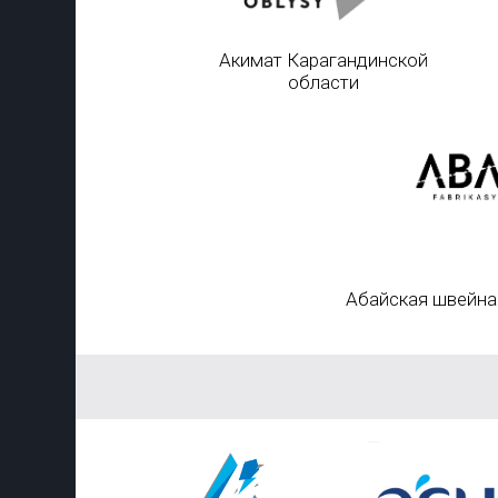
Акимат Карагандинской
области
Абайская швейна