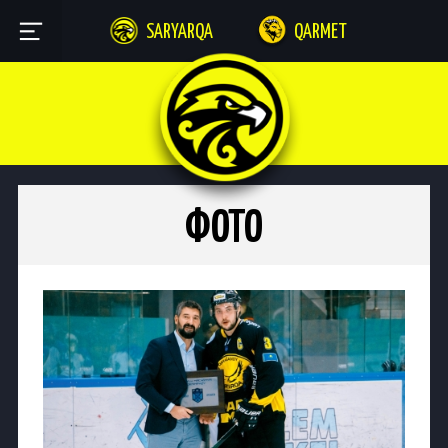
SARYARQA
QARMET
ФОТО