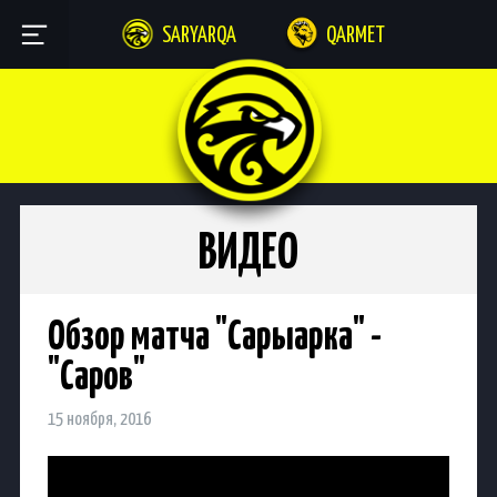
SARYARQA
QARMET
ВИДЕО
Обзор матча "Сарыарка" -
"Саров"
15 ноября, 2016