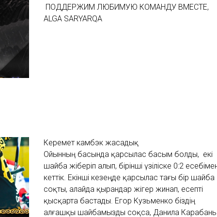
ПОДДЕРЖИМ ЛЮБИМУЮ КОМАНДУ ВМЕСТЕ,
ALGA SARYARQA
Керемет камбэк жасадық
Ойынның басында қарсылас басым болды, екі
шайба жіберіп алып, бірінші үзіліске 0:2 есебіме
кеттік. Екінші кезеңде қарсылас тағы бір шайба
соқты, алайда қырандар жігер жинап, есепті
қысқарта бастады. Егор Кузьменко біздің
алғашқы шайбамызды соқса, Данила Карабань