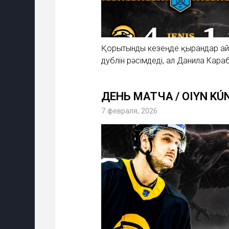
Қорытынды кезеңде қырандар ай
дублін рәсімдеді, ал Данила Караб
ДЕНЬ МАТЧА / OIYN KÚ
7 февраля, 2026