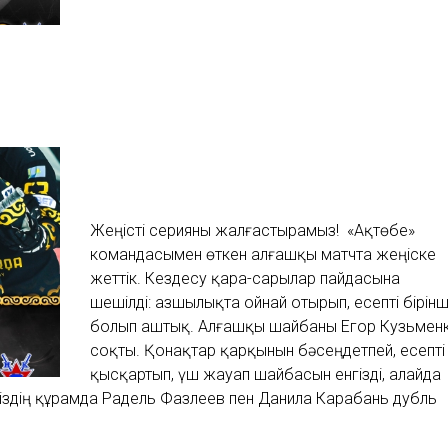
Жеңісті серияны жалғастырамыз! «Ақтөбе»
командасымен өткен алғашқы матчта жеңіске
жеттік. Кездесу қара-сарылар пайдасына
шешілді: азшылықта ойнай отырып, есепті бірінш
болып аштық. Алғашқы шайбаны Егор Кузьмен
соқты. Қонақтар қарқынын бәсеңдетпей, есепті
қысқартып, үш жауап шайбасын енгізді, алайда
Біздің құрамда Радель Фазлеев пен Данила Карабань дубль