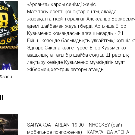
«Арланға» қарсы сенімді жеңіс
Матчтағы есепті қонақтар ашты, алайда
жарақаттан кейін оралған Александр Борисеви
әдемі шайбамен жауап берді. Артынша Егор
Кузьменко командасын алға шығарды - 2:1.
Екінші кезеңде басымдықты ұлғайттық: көпшілік
Эдгарс Сиксна көзге түссе, Егор Кузьменко
азшылықта тағы бір шайба соқты. Штрафтық
лақтыру кезінде Кузьменко мүмкіндігін мүлт
жібермей, хет-трик авторы атанды
raqu...
NI
SARYARQA - ARLAN 19:00 INHOCKEY (сайт,
мобильное приложение) КАРАГАНДА-АРЕНА