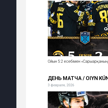
Ойын 5:2 есебімен «Сарыарқаның&
ДЕНЬ МАТЧА / OIYN KÚ
3 февраля, 2026