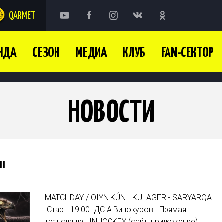
QARMET
НДА
СЕЗОН
МЕДИА
КЛУБ
FAN-СЕКТОР
НОВОСТИ
NI
MATCHDAY / OIYN KÚNI KULAGER - SARYARQA
Старт: 19:00 ДС А.Винокуров Прямая
трансляция: INHOCKEY (сайт, приложение)