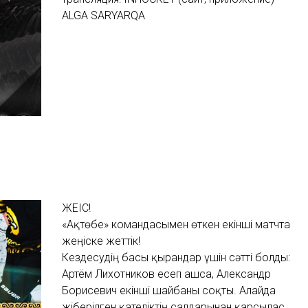
ALGA SARYARQA
ЖЕҢІС!
«Ақтөбе» командасымен өткен екінші матчта
жеңіске жеттік!
Кездесудің басы қырандар үшін сәтті болды:
Артём Лихотников есеп ашса, Александр
Борисевич екінші шайбаны соқты. Алайда
жіберілген қателіктің салдарынан қарсылас