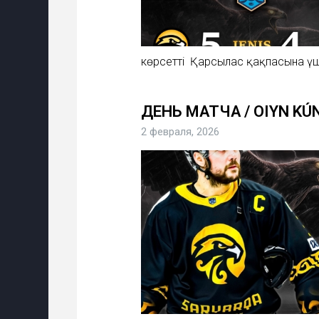
көрсетті Қарсылас қақпасына үш
ДЕНЬ МАТЧА / OIYN KÚ
2 февраля, 2026